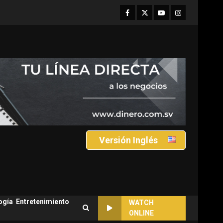
Facebook
Twitter
Youtube
Instagram
Versión Inglés
ogía
Entretenimiento
WATCH
ONLINE