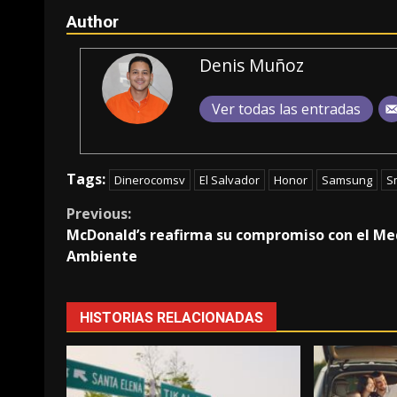
Author
Denis Muñoz
Ver todas las entradas
Tags:
Dinerocomsv
El Salvador
Honor
Samsung
S
Continue
Previous:
McDonald’s reafirma su compromiso con el Me
Reading
Ambiente
HISTORIAS RELACIONADAS