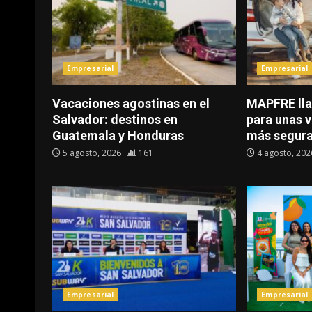
Empresarial
Empresarial
Vacaciones agostinas en el
MAPFRE lla
Salvador: destinos en
para unas 
Guatemala y Honduras
más segur
5 agosto, 2026
161
4 agosto, 20
Empresarial
Empresarial