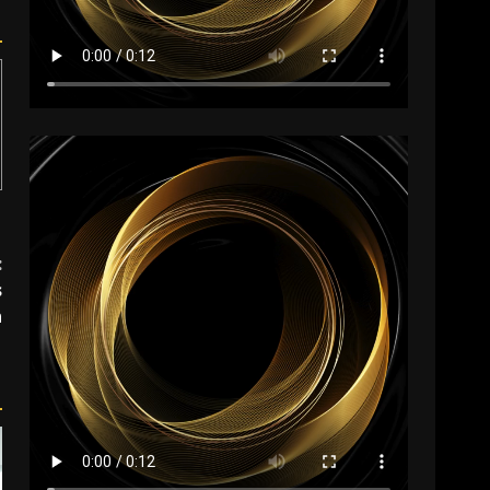
:
s
n