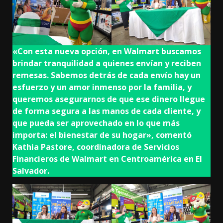
«Con esta nueva opción, en Walmart buscamos
brindar tranquilidad a quienes envían y reciben
remesas. Sabemos detrás de cada envío hay un
esfuerzo y un amor inmenso por la familia, y
queremos asegurarnos de que ese dinero llegue
de forma segura a las manos de cada cliente, y
que pueda ser aprovechado en lo que más
importa: el bienestar de su hogar», comentó
Kathia Pastore, coordinadora de Servicios
Financieros de Walmart en Centroamérica en El
Salvador.