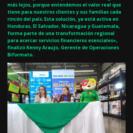
más lejos, porque entendemos el valor real que
tiene para nuestros clientes y sus familias cada
rincón del país. Esta solución, ya está activa en
Honduras, El Salvador, Nicaragua y Guatemala,
forma parte de una transformación regional
para acercar servicios financieros esenciales»,
finalizó Kenny Araujo, Gerente de Operaciones
Biformato.