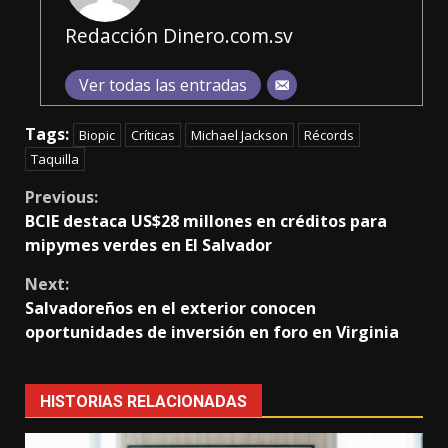
Redacción Dinero.com.sv
Ver todas las entradas
Tags:
Biopic
Críticas
Michael Jackson
Récords
Taquilla
Continue
Previous:
BCIE destaca US$28 millones en créditos para
Reading
mipymes verdes en El Salvador
Next:
Salvadoreños en el exterior conocen
oportunidades de inversión en foro en Virginia
HISTORIAS RELACIONADAS