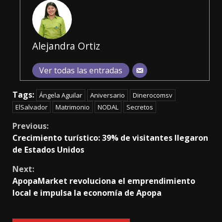
Alejandra Ortiz
Ver todas las entradas
Tags:
Ángela Aguilar
Aniversario
Dinerocomsv
ElSalvador
Matrimonio
NODAL
Secretos
Continue
Previous:
Crecimiento turístico: 39% de visitantes llegaron
Reading
de Estados Unidos
Next:
ApopaMarket revoluciona el emprendimiento
local e impulsa la economía de Apopa