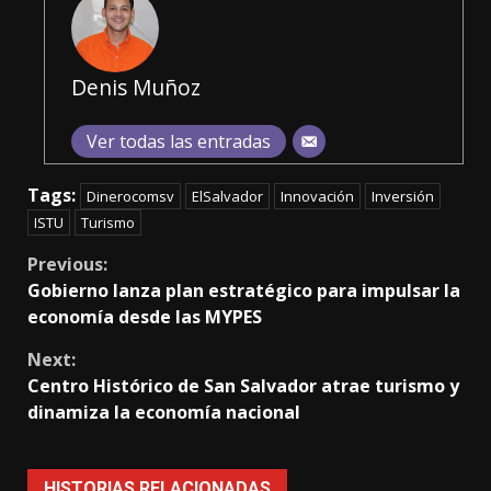
Denis Muñoz
Ver todas las entradas
Tags:
Dinerocomsv
ElSalvador
Innovación
Inversión
ISTU
Turismo
Continue
Previous:
Gobierno lanza plan estratégico para impulsar la
Reading
economía desde las MYPES
Next:
Centro Histórico de San Salvador atrae turismo y
dinamiza la economía nacional
HISTORIAS RELACIONADAS