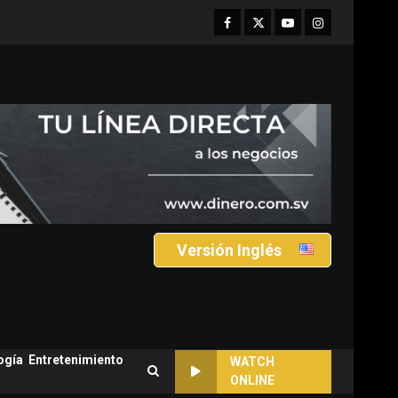
Facebook
Twitter
Youtube
Instagram
Versión Inglés
ogía
Entretenimiento
WATCH
ONLINE