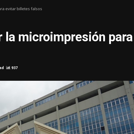
ra evitar billetes falsos
r la microimpresión para 
ad
937