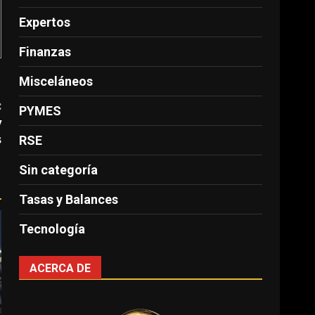
Expertos
Finanzas
Misceláneos
:
PYMES
y
s
RSE
Sin categoría
Tasas y Balances
Tecnología
ACERCA DE