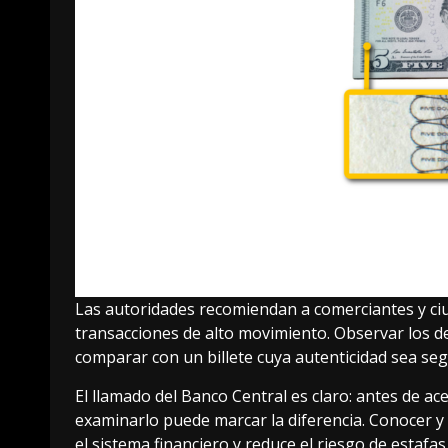
Las autoridades recomiendan a comerciantes y ciu
transacciones de alto movimiento. Observar los deta
comparar con un billete cuya autenticidad sea se
El llamado del Banco Central es claro: antes de a
examinarlo puede marcar la diferencia. Conocer y 
el sistema financiero y reduce el riesgo de estafas