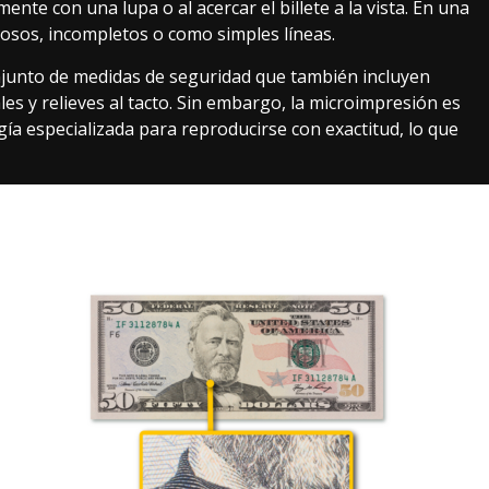
nte con una lupa o al acercar el billete a la vista. En una
rosos, incompletos o como simples líneas.
njunto de medidas de seguridad que también incluyen
les y relieves al tacto. Sin embargo, la microimpresión es
ía especializada para reproducirse con exactitud, lo que