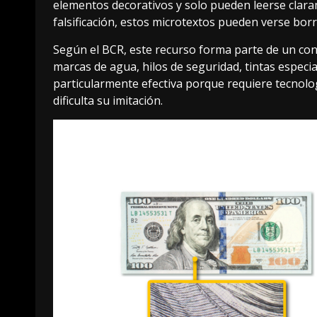
elementos decorativos y solo pueden leerse clarame
falsificación, estos microtextos pueden verse bor
Según el BCR, este recurso forma parte de un co
marcas de agua, hilos de seguridad, tintas especia
particularmente efectiva porque requiere tecnolog
dificulta su imitación.