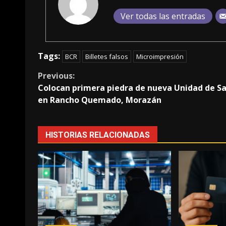
Ver todas las entradas
Tags:
BCR
Billetes falsos
Microimpresión
Continue
Previous:
Colocan primera piedra de nueva Unidad de S
Reading
en Rancho Quemado, Morazán
HISTORIAS RELACIONADAS