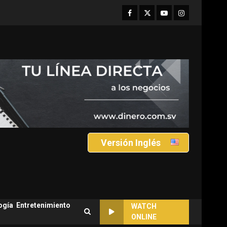
Facebook
Twitter
Youtube
Instagram
Versión Inglés
ogía
Entretenimiento
WATCH
ONLINE