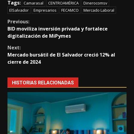
Tags:
Camarasal
CENTROAMÉRICA
Dinerocomsv
ElSalvador
Empresarios
FECAMCO
Mercado Laboral
Continue
Previous:
BID moviliza inversión privada y fortalece
Reading
digitalización de MiPymes
Next:
Mercado bursátil de El Salvador creció 12% al
cierre de 2024
HISTORIAS RELACIONADAS