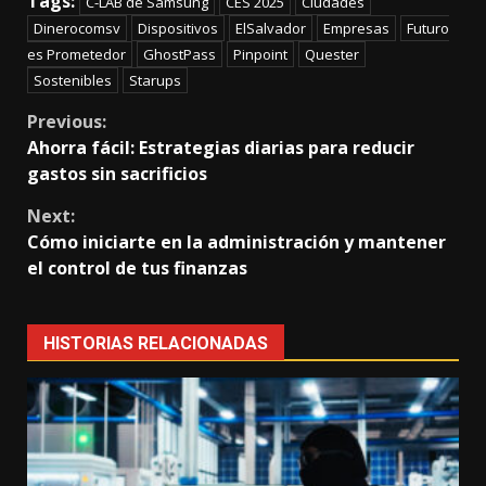
Tags:
C-LAB de Samsung
CES 2025
Ciudades
Dinerocomsv
Dispositivos
ElSalvador
Empresas
Futuro
es Prometedor
GhostPass
Pinpoint
Quester
Sostenibles
Starups
Continue
Previous:
Ahorra fácil: Estrategias diarias para reducir
Reading
gastos sin sacrificios
Next:
Cómo iniciarte en la administración y mantener
el control de tus finanzas
HISTORIAS RELACIONADAS