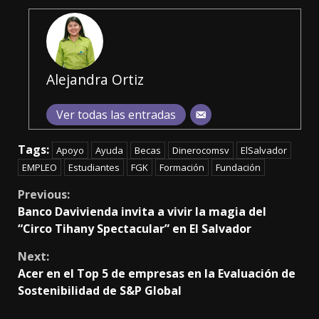
Alejandra Ortiz
Ver todas las entradas
Tags:
Apoyo
Ayuda
Becas
Dinerocomsv
ElSalvador
EMPLEO
Estudiantes
FGK
Formación
Fundación
Continue
Previous:
Banco Davivienda invita a vivir la magia del
Reading
“Circo Tihany Spectacular” en El Salvador
Next:
Acer en el Top 5 de empresas en la Evaluación de
Sostenibilidad de S&P Global