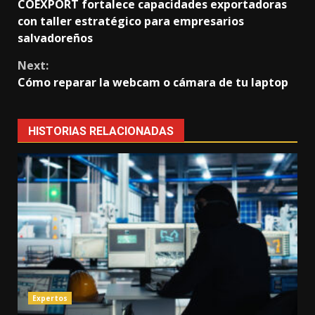
COEXPORT fortalece capacidades exportadoras
Reading
con taller estratégico para empresarios
salvadoreños
Next:
Cómo reparar la webcam o cámara de tu laptop
HISTORIAS RELACIONADAS
Expertos