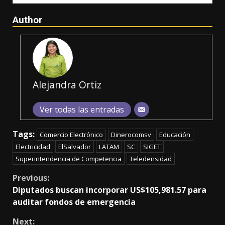
Author
Alejandra Ortiz
Ver todas las entradas
Tags:
Comercio Electrónico
Dinerocomsv
Educación
Electricidad
ElSalvador
LATAM
SC
SIGET
Superintendencia de Competencia
Teledensidad
Continue
Previous:
Diputados buscan incorporar US$105,981.57 para
Reading
auditar fondos de emergencia
Next: