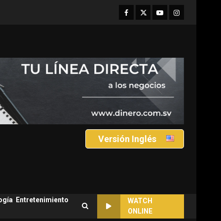
Facebook
Twitter
Youtube
Instagram
Versión Inglés
ogía
Entretenimiento
WATCH
ONLINE