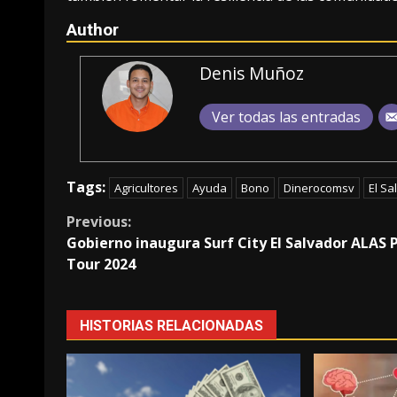
Author
Denis Muñoz
Ver todas las entradas
Tags:
Agricultores
Ayuda
Bono
Dinerocomsv
El Sa
Continue
Previous:
Gobierno inaugura Surf City El Salvador ALAS 
Reading
Tour 2024
HISTORIAS RELACIONADAS