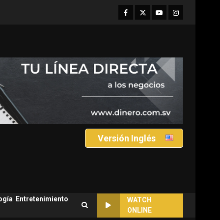
Facebook
Twitter
Youtube
Instagram
Versión Inglés
ogía
Entretenimiento
WATCH
ONLINE