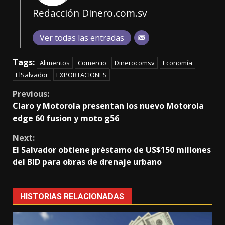
Redacción Dinero.com.sv
Ver todas las entradas
Tags:
Alimentos
Comercio
Dinerocomsv
Economía
ElSalvador
EXPORTACIONES
Continue
Previous:
Claro y Motorola presentan los nuevo Motorola
Reading
edge 60 fusion y moto g56
Next:
El Salvador obtiene préstamo de US$150 millones
del BID para obras de drenaje urbano
HISTORIAS RELACIONADAS