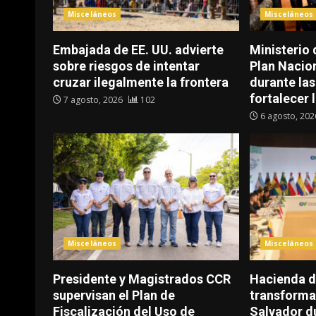
Misceláneos
Misceláneos
Embajada de EE. UU. advierte
Ministerio
sobre riesgos de intentar
Plan Nacio
cruzar ilegalmente la frontera
durante la
fortalecer l
7 agosto, 2026
102
6 agosto, 20
Misceláneos
Misceláneos
Presidente y Magistrados CCR
Hacienda 
supervisan el Plan de
transformac
Fiscalización del Uso de
Salvador d