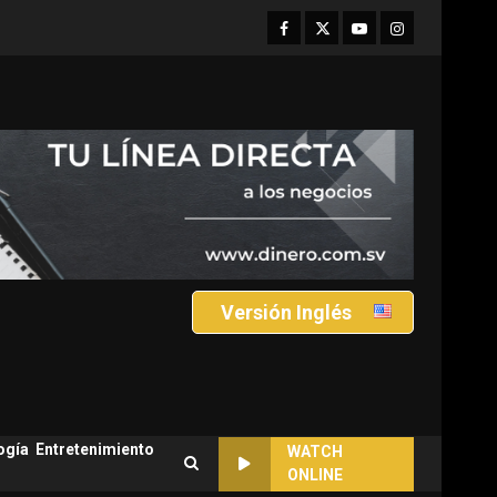
Facebook
Twitter
Youtube
Instagram
Versión Inglés
ogía
Entretenimiento
WATCH
ONLINE