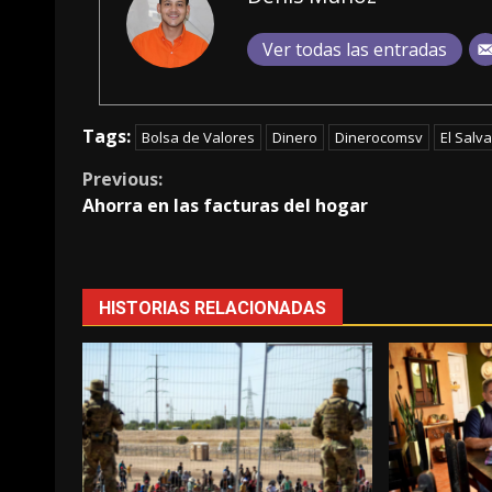
Ver todas las entradas
Tags:
Bolsa de Valores
Dinero
Dinerocomsv
El Salv
Continue
Previous:
Ahorra en las facturas del hogar
Reading
HISTORIAS RELACIONADAS