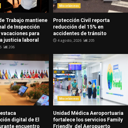
Misceláneos
 de Trabajo mantiene
Protección Civil reporta
nal de Inspección
reducción del 15% en
s vacaciones para
accidentes de tránsito
a justicia laboral
4 agosto, 2026
205
26
206
Misceláneos
destaca
Unidad Médica Aeroportuaria
ión digital de El
fortalece los servicios Family
urante encuentro
Friendly del Aeropuerto