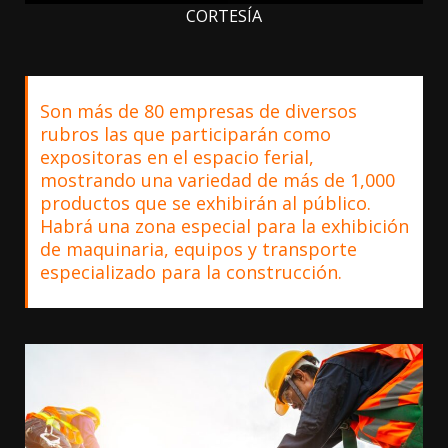
CORTESÍA
Son más de 80 empresas de diversos
rubros las que participarán como
expositoras en el espacio ferial,
mostrando una variedad de más de 1,000
productos que se exhibirán al público.
Habrá una zona especial para la exhibición
de maquinaria, equipos y transporte
especializado para la construcción.