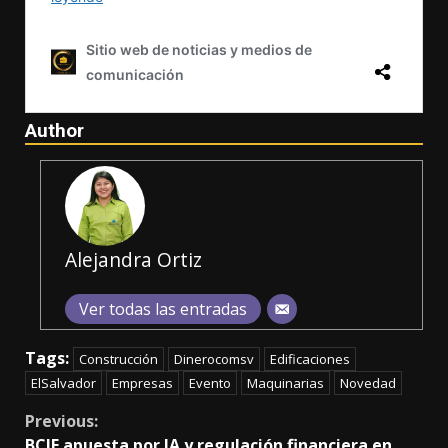
Author
Alejandra Ortiz
Ver todas las entradas
Tags:
Construcción
Dinerocomsv
Edificaciones
ElSalvador
Empresas
Evento
Maquinarias
Novedad
Continue
Previous:
BCIE apuesta por IA y regulación financiera en