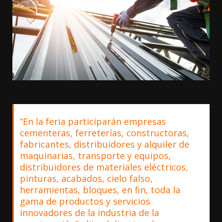
“En la feria participarán empresas
cementeras, ferreterías, constructoras,
fabricantes, distribuidores y alquiler de
maquinarias, transporte y equipos,
distribuidores de materiales eléctricos,
pinturas, acabados, cielo falso,
herramientas, bloques, en fin, toda la
gama de productos y servicios
innovadores de la industria de la