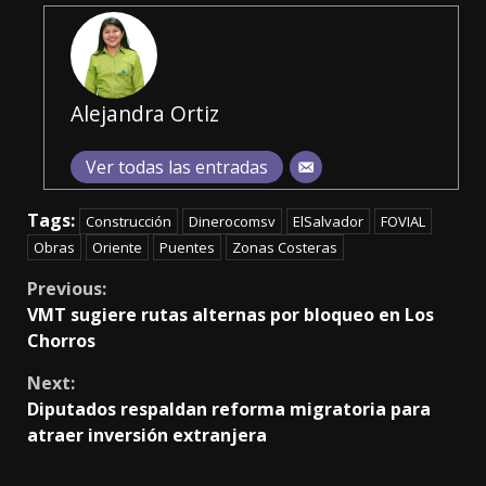
Alejandra Ortiz
Ver todas las entradas
Tags:
Construcción
Dinerocomsv
ElSalvador
FOVIAL
Obras
Oriente
Puentes
Zonas Costeras
Continue
Previous:
VMT sugiere rutas alternas por bloqueo en Los
Reading
Chorros
Next:
Diputados respaldan reforma migratoria para
atraer inversión extranjera