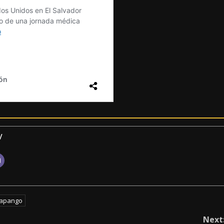
v
apango
Next