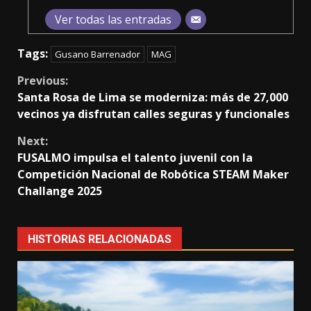
Ver todas las entradas
Tags:
Gusano Barrenador
MAG
Continue
Previous:
Santa Rosa de Lima se moderniza: más de 27,000
Reading
vecinos ya disfrutan calles seguras y funcionales
Next:
FUSALMO impulsa el talento juvenil con la
Competición Nacional de Robótica STEAM Maker
Challange 2025
HISTORIAS RELACIONADAS