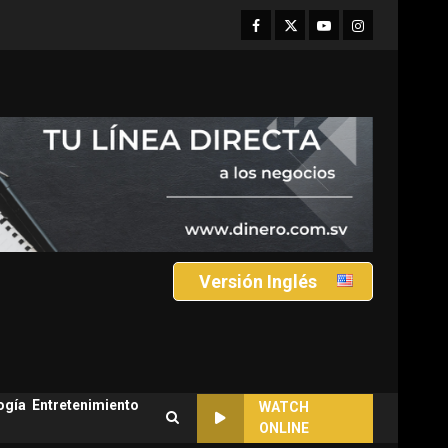
Facebook
Twitter
Youtube
Instagram
Versión Inglés
ogía
Entretenimiento
WATCH
ONLINE