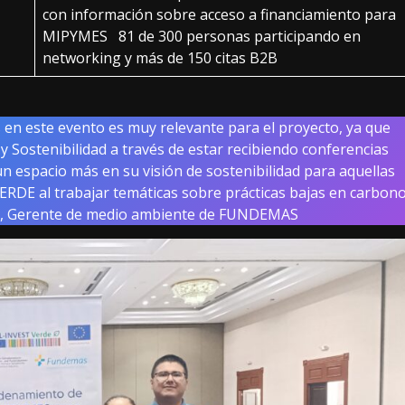
con información sobre acceso a financiamiento para
MIPYMES 81 de 300 personas participando en
networking y más de 150 citas B2B
n este evento es muy relevante para el proyecto, ya que
y Sostenibilidad a través de estar recibiendo conferencias
 un espacio más en su visión de sostenibilidad para aquellas
ERDE al trabajar temáticas sobre prácticas bajas en carbon
ejo, Gerente de medio ambiente de FUNDEMAS