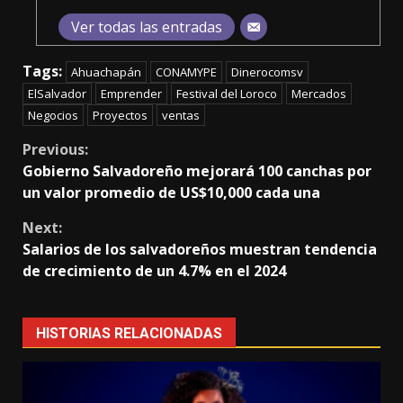
Ver todas las entradas
Tags:
Ahuachapán
CONAMYPE
Dinerocomsv
ElSalvador
Emprender
Festival del Loroco
Mercados
Negocios
Proyectos
ventas
Continue
Previous:
Gobierno Salvadoreño mejorará 100 canchas por
Reading
un valor promedio de US$10,000 cada una
Next:
Salarios de los salvadoreños muestran tendencia
de crecimiento de un 4.7% en el 2024
HISTORIAS RELACIONADAS