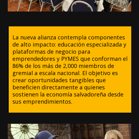
La nueva alianza contempla componentes
de alto impacto: educación especializada y
plataformas de negocio para
emprendedores y PYMES que conforman el
86% de los más de 2,000 miembros de
gremial a escala nacional. El objetivo es
crear oportunidades tangibles que
beneficien directamente a quienes
sostienen la economía salvadoreña desde
sus emprendimientos.