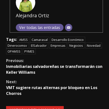
Alejandra Ortiz
Ver todas las entradas
Tags:
AMSS
Camarasal
Desarrollo Económico
Dinerocomsv
ElSalvador
Empresas
Negocios
Novedad
OPAMSS
PYMES
Continue
Previous:
Inmobiliarias salvadoreñas se transformarán con
Reading
Keller Williams
Next:
VMT sugiere rutas alternas por bloqueo en Los
Chorros