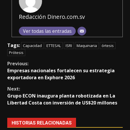
Redacción Dinero.com.sv
Ver todas las entradas
Tags:
Capacidad
ETTESAL
ISRI
Maquinaria
órtesis
Prótesis
Continue
Previous:
Empresas nacionales fortalecen su estrategia
Reading
exportadora en Exphore 2026
Next:
Grupo ECON inaugura planta robotizada en La
Libertad Costa con inversión de US$20 millones
HISTORIAS RELACIONADAS