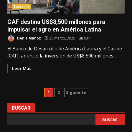
Economía
CAF destina US$8,500 millones para
impulsar el agro en América Latina
Denis Muñoz
25 marzo, 2025
937
El Banco de Desarrollo de América Latina y el Caribe
(CAF), anunció la inversión de US$8,500 millones...
Leer Más
Paginación
1
2
Siguiente
de
BUSCAR
entradas
BUSCAR