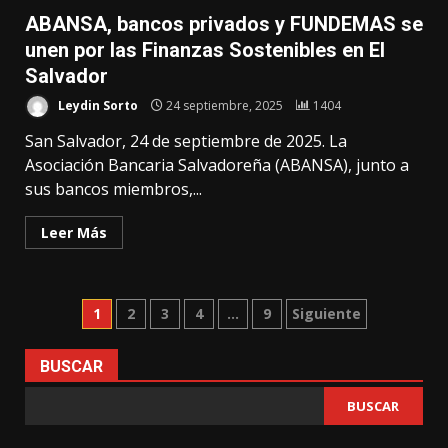
ABANSA, bancos privados y FUNDEMAS se
unen por las Finanzas Sostenibles en El
Salvador
Leydin Sorto
24 septiembre, 2025
1404
San Salvador, 24 de septiembre de 2025. La
Asociación Bancaria Salvadoreña (ABANSA), junto a
sus bancos miembros,...
Leer Más
Paginación
1
2
3
4
…
9
Siguiente
de
BUSCAR
entradas
BUSCAR