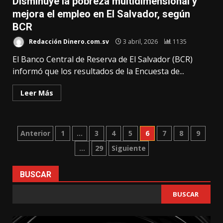
Disminuye la pobreza multidimensional y
mejora el empleo en El Salvador, según
BCR
Redacción Dinero.com.sv
3 abril, 2026
1135
El Banco Central de Reserva de El Salvador (BCR)
informó que los resultados de la Encuesta de...
Leer Más
Paginación
Anterior
1
…
3
4
5
6
7
8
9
…
29
Siguiente
de
entradas
BUSCAR
BUSCAR