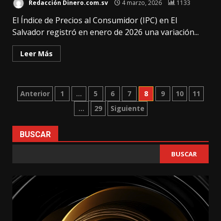
Redacción Dinero.com.sv
4 marzo, 2026
1133
El Índice de Precios al Consumidor (IPC) en El
Salvador registró en enero de 2026 una variación...
Leer Más
Paginación
Anterior
1
…
5
6
7
8
9
10
11
…
29
Siguiente
de
entradas
BUSCAR
BUSCAR