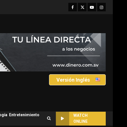
Facebook
Twitter
Youtube
Instagram
Versión Inglés
ogía
Entretenimiento
WATCH
ONLINE