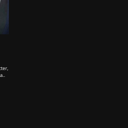
ter,
...