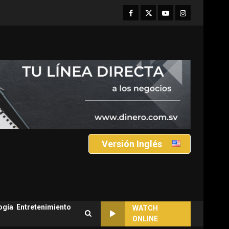
Facebook
Twitter
Youtube
Instagram
Versión Inglés
ogía
Entretenimiento
WATCH
ONLINE