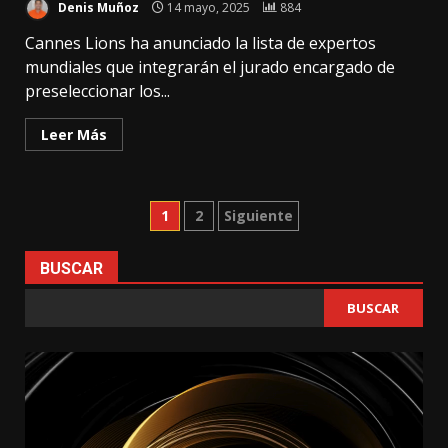
Denis Muñoz
14 mayo, 2025
884
Cannes Lions ha anunciado la lista de expertos
mundiales que integrarán el jurado encargado de
preseleccionar los...
Leer Más
Paginación
1
2
Siguiente
de
BUSCAR
entradas
BUSCAR