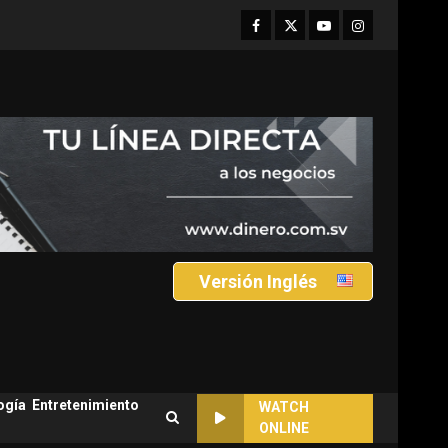
Facebook
Twitter
Youtube
Instagram
Versión Inglés
ogía
Entretenimiento
WATCH
ONLINE