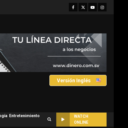
Facebook
Twitter
Youtube
Instagram
Versión Inglés
ogía
Entretenimiento
WATCH
ONLINE