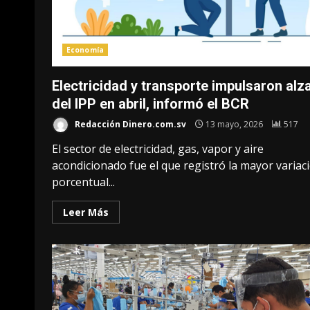
Economía
Electricidad y transporte impulsaron alz
del IPP en abril, informó el BCR
Redacción Dinero.com.sv
13 mayo, 2026
517
El sector de electricidad, gas, vapor y aire
acondicionado fue el que registró la mayor variac
porcentual...
Leer Más