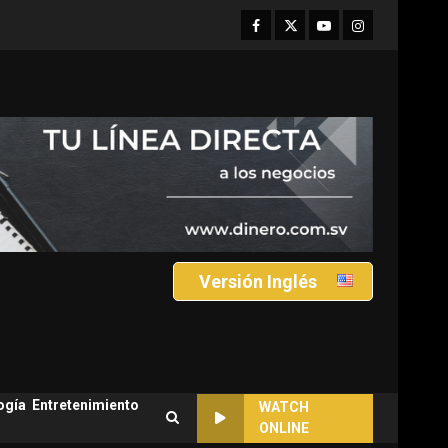
Facebook
Twitter
Youtube
Instagram
Versión Inglés
ogía
Entretenimiento
WATCH
ONLINE