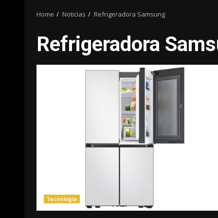
Home
Noticias
Refrigeradora Samsung
Refrigeradora Sam
Tecnología