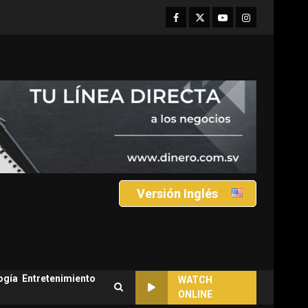
Facebook
Twitter
Youtube
Instagram
Versión Inglés
ogía
Entretenimiento
WATCH
ONLINE