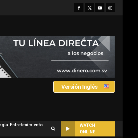
Facebook
Twitter
Youtube
Instagram
Versión Inglés
ogía
Entretenimiento
WATCH
ONLINE