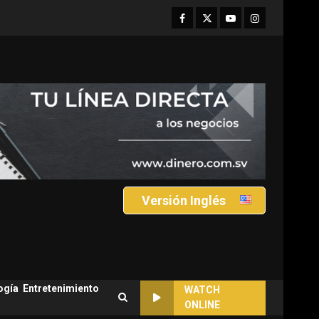
Facebook
Twitter
Youtube
Instagram
Versión Inglés
ogía
Entretenimiento
WATCH
ONLINE