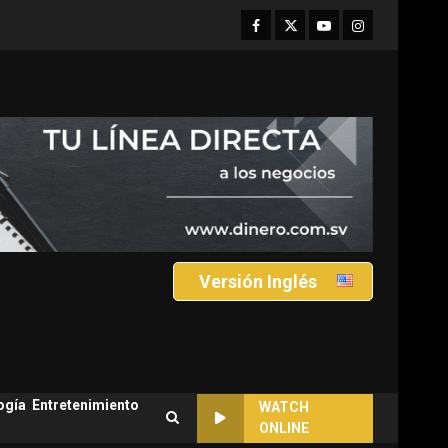
Facebook
Twitter
Youtube
Instagram
Versión Inglés
ogía
Entretenimiento
WATCH
ONLINE