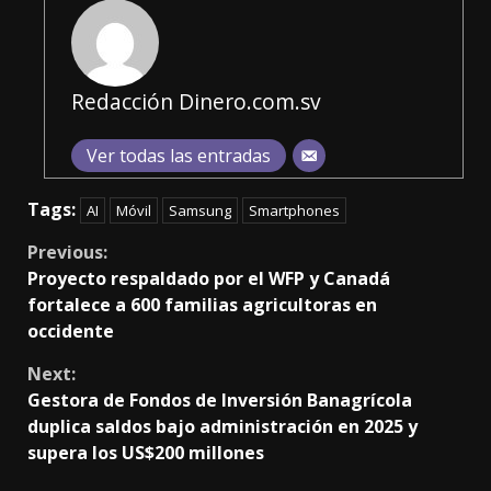
Redacción Dinero.com.sv
Ver todas las entradas
Tags:
AI
Móvil
Samsung
Smartphones
Continue
Previous:
Proyecto respaldado por el WFP y Canadá
Reading
fortalece a 600 familias agricultoras en
occidente
Next:
Gestora de Fondos de Inversión Banagrícola
duplica saldos bajo administración en 2025 y
supera los US$200 millones