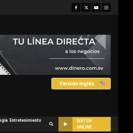
Facebook
Twitter
Youtube
Instagram
Versión Inglés
ogía
Entretenimiento
WATCH
ONLINE