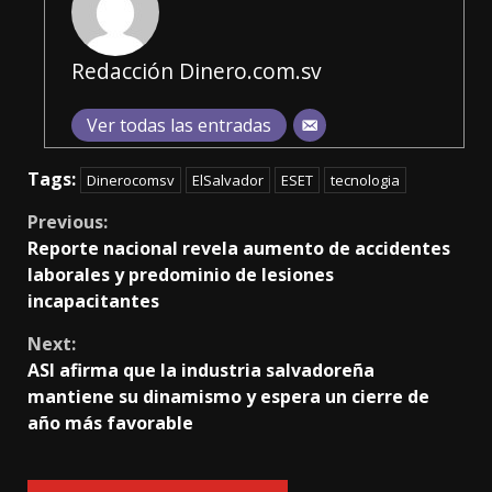
Redacción Dinero.com.sv
Ver todas las entradas
Tags:
Dinerocomsv
ElSalvador
ESET
tecnologia
Continue
Previous:
Reporte nacional revela aumento de accidentes
Reading
laborales y predominio de lesiones
incapacitantes
Next:
ASI afirma que la industria salvadoreña
mantiene su dinamismo y espera un cierre de
año más favorable