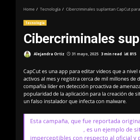
Home
Tecnología
Cibercriminales suplantan CapCut para
Tecnología
Cibercriminales sup
Alejandra Ortiz
31 mayo, 2025
3 min read
815
CapCut es una app para editar videos que a nive
activos al mes y registra cerca de mil millones d
compañía líder en detección proactiva de amenaz
popularidad de la aplicación para la creación de siti
un falso instalador que infecta con malware.
Esta campaña, que fue reportada origina
DaveTheResearcher
, es un ejemplo de si
imperceptibles con respecto al oficial y 