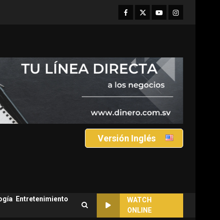
Facebook
Twitter
Youtube
Instagram
Versión Inglés
ogía
Entretenimiento
WATCH
ONLINE