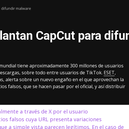
 difundir malware
lantan CapCut para difu
l mundial tiene aproximadamente 300 millones de usuarios
e descargas, sobre todo entre usuarios de TikTok.
ESET
,
as, alerta sobre un nuevo engaño en el que aprovechan la
os falsos, que se hacen pasar por el oficial, y así distribuir
lmente a través de X por el usuario
tios falsos cuya URL presenta variaciones
que a simple vista parecen legítimos. En el caso de