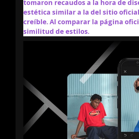
tomaron recaudos a la hora de dise
estética similar a la del sitio ofi
creíble. Al comparar la página ofici
similitud de estilos.