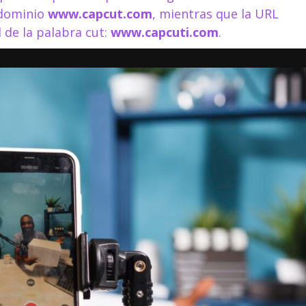
e dominio
www.capcut.com
, mientras que la URL
al de la palabra cut:
www.capcuti.com
.