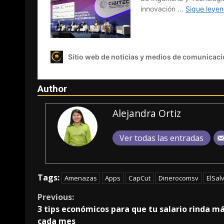
Author
Alejandra Ortiz
Ver todas las entradas
Tags:
Amenazas
Apps
CapCut
Dinerocomsv
ElSal
Continue
Previous:
3 tips económicos para que tu salario rinda m
Reading
cada mes