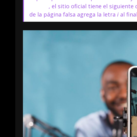
CapCut
, el sitio oficial tiene el siguient
de la página falsa agrega la letra
i
al fin