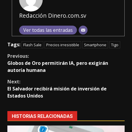
Redacción Dinero.com.sv
Ver todas las entradas
Tags:
Flash Sale
Precios irresistible
Smartphone
Tigo
Continue
Previous:
Globos de Oro permitirán IA, pero exigirán
Reading
autoría humana
Next:
El Salvador recibirá misión de inversión de
Estados Unidos
HISTORIAS RELACIONADAS