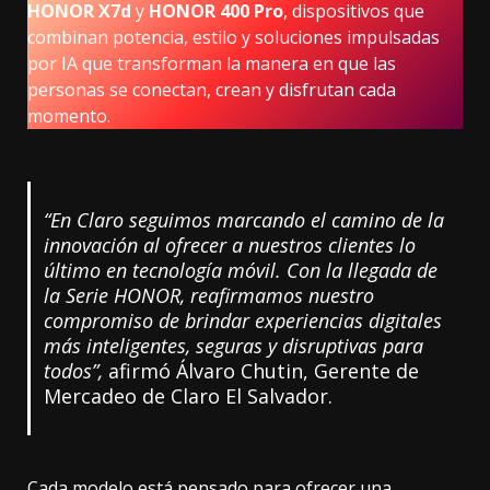
HONOR X7d
y
HONOR 400 Pro
, dispositivos que
combinan potencia, estilo y soluciones impulsadas
por IA que transforman la manera en que las
personas se conectan, crean y disfrutan cada
momento.
“En Claro seguimos marcando el camino de la
innovación al ofrecer a nuestros clientes lo
último en tecnología móvil. Con la llegada de
la Serie HONOR, reafirmamos nuestro
compromiso de brindar experiencias digitales
más inteligentes, seguras y disruptivas para
todos”,
afirmó Álvaro Chutin, Gerente de
Mercadeo de Claro El Salvador.
Cada modelo está pensado para ofrecer una