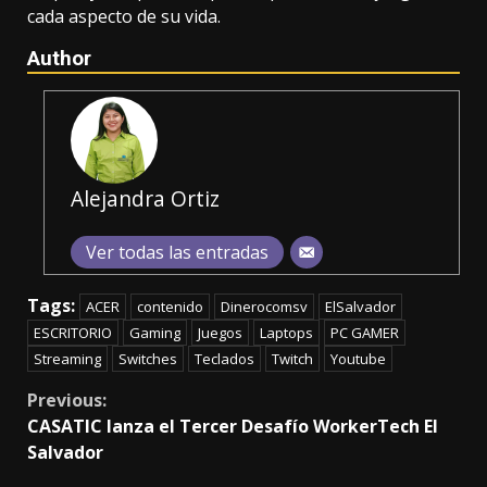
cada aspecto de su vida.
Author
Alejandra Ortiz
Ver todas las entradas
Tags:
ACER
contenido
Dinerocomsv
ElSalvador
ESCRITORIO
Gaming
Juegos
Laptops
PC GAMER
Streaming
Switches
Teclados
Twitch
Youtube
Continue
Previous:
CASATIC lanza el Tercer Desafío WorkerTech El
Reading
Salvador