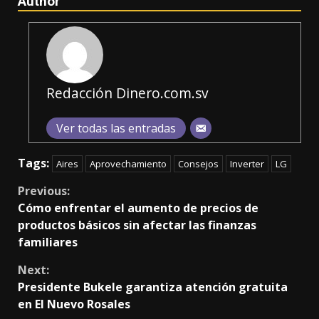
Author
Redacción Dinero.com.sv
Ver todas las entradas
Tags:
Aires
Aprovechamiento
Consejos
Inverter
LG
Continue
Previous:
Cómo enfrentar el aumento de precios de
Reading
productos básicos sin afectar las finanzas
familiares
Next:
Presidente Bukele garantiza atención gratuita
en El Nuevo Rosales