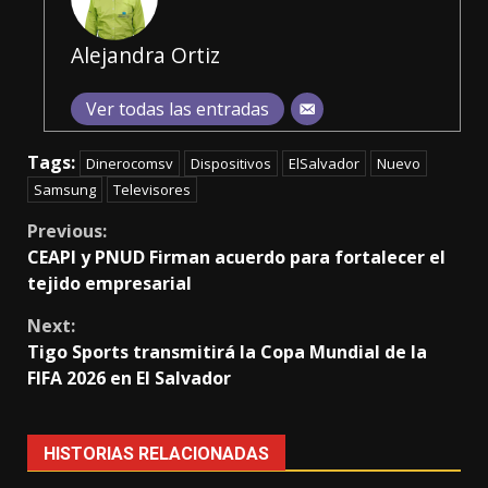
Alejandra Ortiz
Ver todas las entradas
Tags:
Dinerocomsv
Dispositivos
ElSalvador
Nuevo
Samsung
Televisores
Continue
Previous:
CEAPI y PNUD Firman acuerdo para fortalecer el
Reading
tejido empresarial
Next:
Tigo Sports transmitirá la Copa Mundial de la
FIFA 2026 en El Salvador
HISTORIAS RELACIONADAS