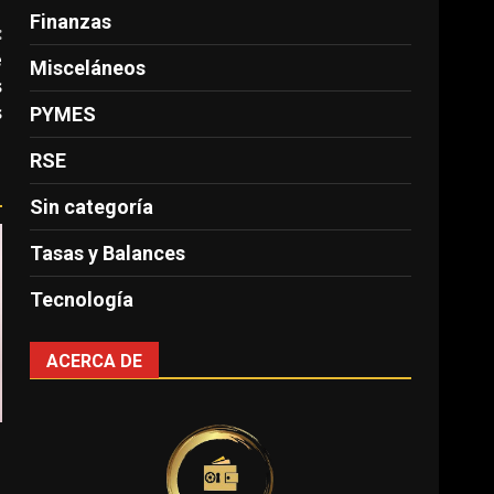
Finanzas
:
e
Misceláneos
s
s
PYMES
RSE
Sin categoría
Tasas y Balances
Tecnología
ACERCA DE