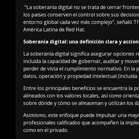
“La soberanía digital no se trata de cerrar fronte
los países conserven el control sobre sus decision
entorno global cada vez más complejo”, señaló Th
América Latina de Red Hat.
Soberanía digital: una definición clara y accio
La soberanía digital significa asegurar opciones r
incluida la capacidad de gobernar, auditar y move
perder de vista el cumplimiento normativo. En la p
datos, operación y propiedad intelectual (incluida I
Entre los principales beneficios se encuentra la po
alineados con los valores locales, así como orien
sobre dónde y cómo se almacenan y utilizan los d
Asimismo, este enfoque puede impulsar una mayo
profesionales calificados que acompañen la imple
como en el privado.