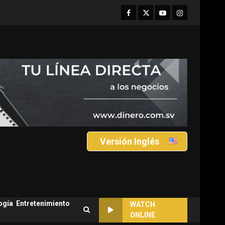
Facebook
Twitter
Youtube
Instagram
Versión Inglés
ogía
Entretenimiento
WATCH
ONLINE