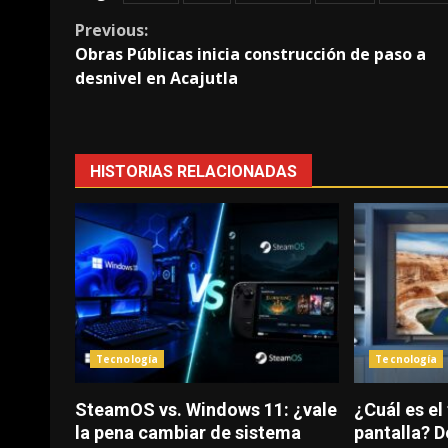
Continue
Previous:
Obras Públicas inicia construcción de paso a
Reading
desnivel en Acajutla
HISTORIAS RELACIONADAS
Tecnología
Tecnología
SteamOS vs. Windows 11: ¿vale
¿Cuál es el
la pena cambiar de sistema
pantalla? 