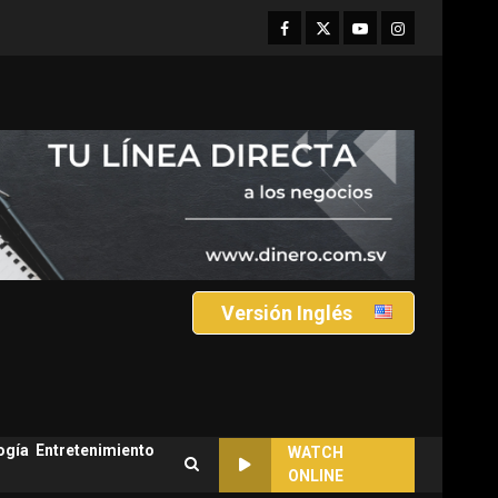
Facebook
Twitter
Youtube
Instagram
Versión Inglés
ogía
Entretenimiento
WATCH
ONLINE