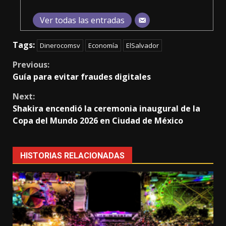
Ver todas las entradas
Tags:
Dinerocomsv
Economía
ElSalvador
Continue
Previous:
Guía para evitar fraudes digitales
Reading
Next:
Shakira encendió la ceremonia inaugural de la
Copa del Mundo 2026 en Ciudad de México
HISTORIAS RELACIONADAS